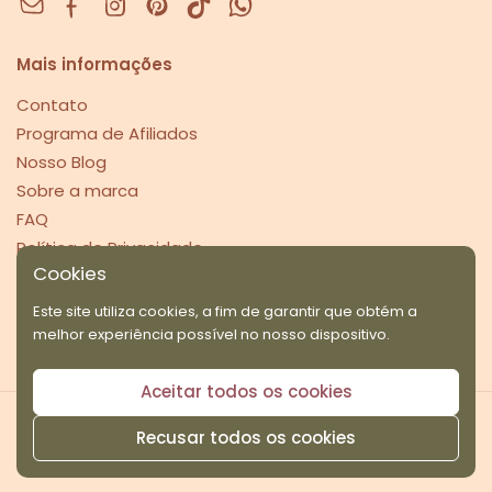
Facebook
Instagram
Pinterest
Mais informações
Contato
Programa de Afiliados
Nosso Blog
Sobre a marca
FAQ
Política de Privacidade
Cookies
Pague com segurança
Este site utiliza cookies, a fim de garantir que obtém a
melhor experiência possível no nosso dispositivo.
Aceitar todos os cookies
Direitos reservados por Santosha © 2026 Desenvolvido
Recusar todos os cookies
por
Anfi Consulting
CNPJ 42.882.075/0001-93