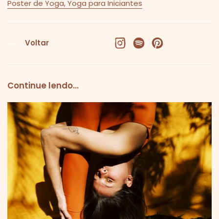
Poster de Yoga
,
Yoga para Iniciantes
Voltar
Facebook
X (Twitter)
Pinterest
Continue lendo...