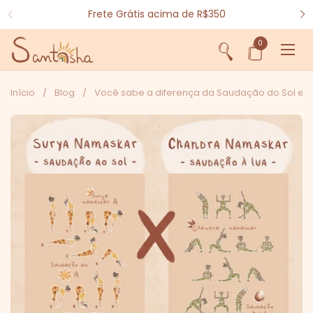
Ir para o conteúdo
Frete Grátis acima de R$350
0
Abrir sacola
Abri
Início
/
Blog
/
Você sabe a diferença da Saudação do Sol e d