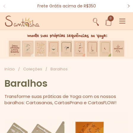
Ir para o conteúdo
Frete Grátis acima de R$350
0
Abrir sacola
Abri
Início
/
Coleções
/
Baralhos
Baralhos
Transforme suas práticas de Yoga com os nossos
baralhos: Cartasanas, CartasPrana e CartasFLOW!