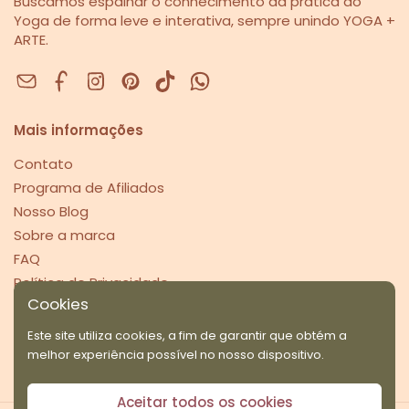
Buscamos espalhar o conhecimento da prática do
Yoga de forma leve e interativa, sempre unindo YOGA +
ARTE.
Facebook
Instagram
Pinterest
Mais informações
Contato
Programa de Afiliados
Nosso Blog
Sobre a marca
FAQ
Política de Privacidade
Cookies
Pague com segurança
Este site utiliza cookies, a fim de garantir que obtém a
melhor experiência possível no nosso dispositivo.
Aceitar todos os cookies