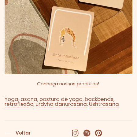
Conheça nossos
produtos
!
Yoga
,
asana
,
postura de yoga
,
backbends
,
retroflexão
,
urdvha danurasana
,
Ushtrasana
Voltar
Facebook
X (Twitter)
Pinterest