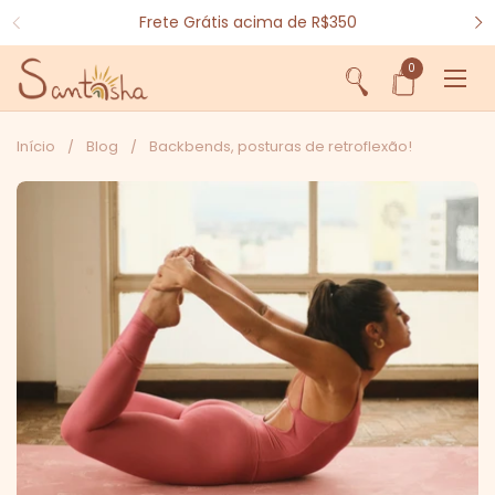
Ir para o conteúdo
Frete Grátis acima de R$350
0
Abrir sacola
Abri
Início
/
Blog
/
Backbends, posturas de retroflexão!