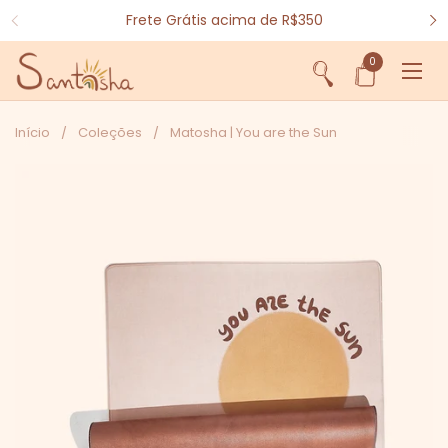
Ir para o conteúdo
Frete Grátis acima de R$350
0
Abrir sacola
Abri
Início
/
Coleções
/
Matosha | You are the Sun