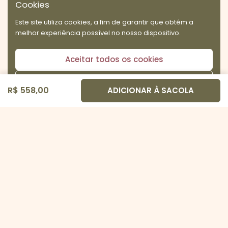
Cookies
Este site utiliza cookies, a fim de garantir que obtém a
melhor experiência possível no nosso dispositivo.
Aceitar todos os cookies
Recusar todos os cookies
R$ 558,00
ADICIONAR À SACOLA
Ir pa
TOPO