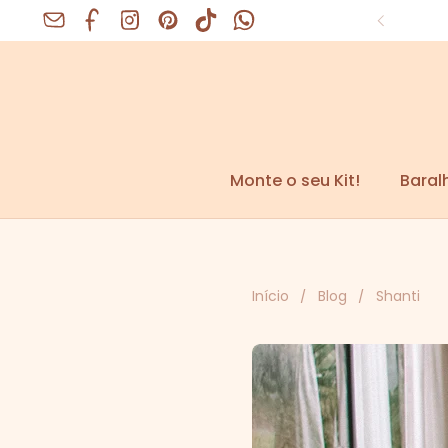
Ir para o conteúdo
Facebook
Instagram
Pinterest
Monte o seu Kit!
Baral
Início
/
Blog
/
Shanti